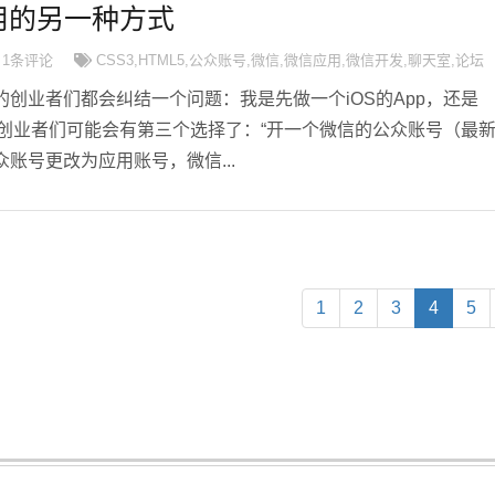
用的另一种方式
1条评论
CSS3
,
HTML5
,
公众账号
,
微信
,
微信应用
,
微信开发
,
聊天室
,
论坛
创业者们都会纠结一个问题：我是先做一个iOS的App，还是
呢？现在创业者们可能会有第三个选择了：“开一个微信的公众账号（最
账号更改为应用账号，微信...
(curren
1
2
3
4
5