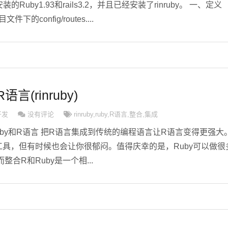
er安装的Ruby1.93和rails3.2，并且已经安装了rinruby。 一、定义
的config/routes....
言(rinruby)
开发
没有评论
rinruby
,
ruby
,
R语言
,
整合
,
集成
成Ruby和R语言 把R语言集成到传统的编程语言让R语言变得更强大
工具，但有时候也会让你很郁闷。值得庆幸的是，Ruby可以做很
合R和Ruby是一个相...