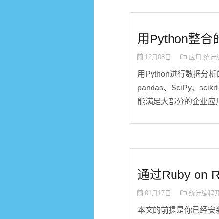
用Python整
12月08日
应用
,
统计
用Python进行数据
pandas、SciPy、sc
能满足大部分的企业应用。
通过Ruby on
01月17日
统计编程
本文的前提是你已经安装好