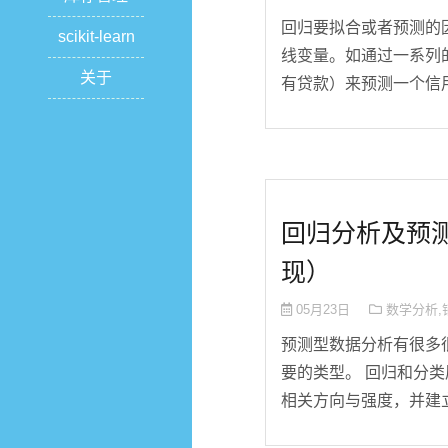
回归要拟合或者预测的
scikit-learn
线变量。如通过一系列
关于
有贷款）来预测一个信用
回归分析及预测性能
现）
05月23日
数学分析
,
预测型数据分析有很多
要的类型。 回归和分
相关方向与强度，并建立数