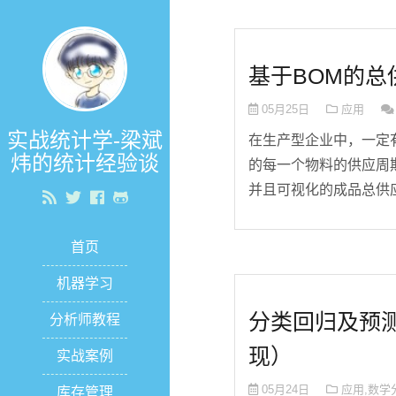
基于BOM的总
05月25日
应用
实战统计学-梁斌
在生产型企业中，一定有
炜的统计经验谈
的每一个物料的供应周
并且可视化的成品总供应周
首页
机器学习
分类回归及预测性能
分析师教程
现）
实战案例
05月24日
应用
,
数学
库存管理