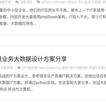
编程开发
没有评论
python
,
scikit-learn
,
sklearn
,
中小企业
,
大数据
,
对
量的中小型企业，他们的IT应用水平不高，基本上一个IT系统用
金蝶，内部开发大量使用php的web架构，IT投入不大，很少IT系
展，大数据应用各...
量业务大数据设计方案分享
没有评论
CPK趋势图
,
flask
,
python
,
spc
,
案例
,
统计过程控制
,
质量IT方案
,
线的IT方案设计，参考很多生产质量IT解决方案，总结出适合
数据IT方案，并通过python实现。在这里和大家分享，欢迎大
点 将当代计算机...