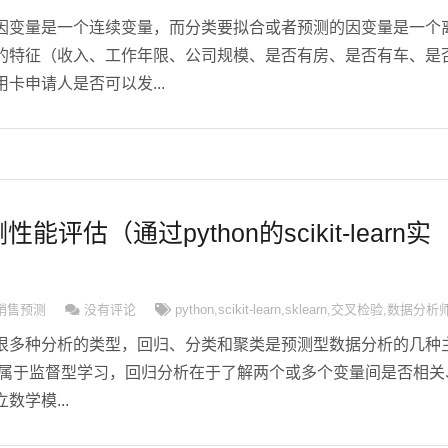
因变量是一个连续变量，而分类要拟合或者预测的因变量是一个
的特征（收入、工作年限、公司规模、是否有房、是否有车、是
卡申请人是否可以发...
评估（通过python的scikit-learn实
销售预测
没有评论
python
,
scikit-learn
,
sklearn
,
交叉检验
,
数据分析
很多种分析的类型，回归、分类和聚类是预测型数据分析的几种
类属于监督型学习，回归分析在于了解两个或多个变量间是否相关
学模...