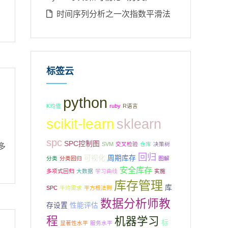
时间序列分析之一次指数平滑法
标签云
python
K均值
ruby
R语言
scikit-learn
sklearn
。
spc
SPC控制图
SVM
交叉检验
仓库
决策树
多
回归
可视化
周期库存
分类
分类回归
图解
安全库存
多项式回归
大数据
学习曲线
实施
库存管理
库
SPC
平均需求
平方根法则
数据分析师教
存设置
性能评估
程
机器学习
标
显著性水平
服务水平