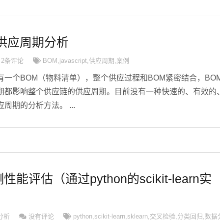
供应周期分析
2条评论
BOM
,
javascript
,
供应周期
,
案例
一个BOM（物料清单），整个供应过程和BOM紧密结合，BO
期都影响整个供应链的供应周期。目前没有一种快速的、有效的
期的分析方法。 ...
评估（通过python的scikit-learn实
分析
没有评论
python
,
scikit-learn
,
sklearn
,
交叉检验
,
分类回归
,
数据