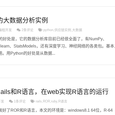
合的大数据分析实例
编程开发
2条评论
python
,
供应链实例
,
大数据
分析的好处是，它的数据分析库目前已经很全面了，有NumPy、
ikit-learn、StatsModels，还有深度学习、神经网络的各类包。基
用Python的好处是从数据...
 Rails和R语言，在web实现R语言的运行
开发
1条评论
rails
,
ROR
,
ruby
,
R语言
了ROR和R语言，本文的环境是：windows8.1 64位，R-64