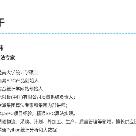
于
炜
算法专家
暨南大学统计学硕士
简易SPC产品创始人
实战统计学网站创始人；
无限极(中国)有限公司质量系统负责人；
欧派集团算法专家和集团内部讲师；
7年SPC项目经验，精通SPC算法实现。
精通物流、采购、计划、外加工、生产、质量管理等领域，擅长供应
精通Python统计分析和大数据