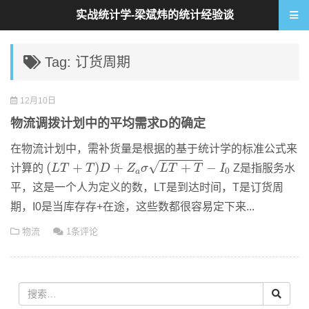
实战统计学-梁斌炜的统计经验谈
Tag: 订货周期
12月10日
物流调拨计划中的平均需求D的确定
在物流计划中，需补货量是根据的基于统计学的标准公式来
(
L
T
+
T
)
D
+
Z
a
σ
L
T
+
T
−
I
0
√
(
+
)
+
+
−
计算的
L
T
T
D
Z
σ
L
T
T
I
Z是指服务水
0
a
平，这是一个人为定义的数，LT是到达时间，T是订货周
期，I0是当库存存+在途，这些数都很容易定下来...
物流
1条评论