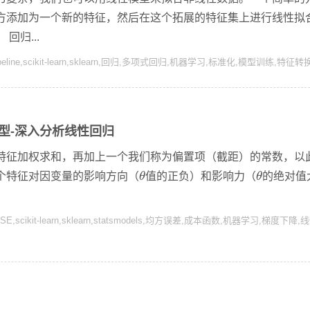
方添加为一个新的特征，然后在这个拓展的特征集上进行线性拟
回归...
eline
,
scikit-learn
,
sklearn
,
回归
,
多项式回归
,
机器学习
,
标准化
,
模型训练
,
特征转
型-深入分析线性回归
特征加权求和，再加上一个我们称为偏置项（截距）的常数，以
θ
θ
个特征对因变量的影响方向（
θ
值的正负）和影响力（
θ
的绝对值
SE
,
scikit-learn
,
sklearn
,
statsmodels
,
均方误差
,
成本函数
,
机器学习
,
梯度下降
,
线