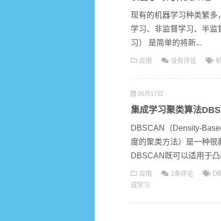
现有的机器学习种类繁多
学习、非监督学习、半监
习） 是简单的将新...
应用
没有评论
06月17日
集成学习聚类算法DB
DBSCAN（Density-Based 
度的聚类方法）是一种很典
DBSCAN既可以适用于凸样
应用
1条评论
D
成学习