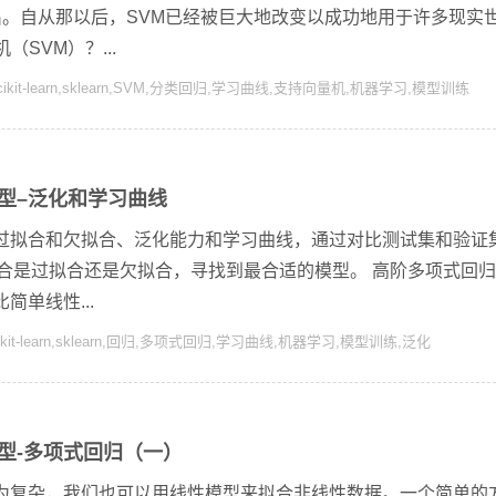
y Ya提出。自从那以后，SVM已经被巨大地改变以成功地用于许多现实
（SVM）？...
ikit-learn
,
sklearn
,
SVM
,
分类回归
,
学习曲线
,
支持向量机
,
机器学习
,
模型训练
型–泛化和学习曲线
过拟合和欠拟合、泛化能力和学习曲线，通过对比测试集和验证
拟合是过拟合还是欠拟合，寻找到最合适的模型。 高阶多项式回
单线性...
kit-learn
,
sklearn
,
回归
,
多项式回归
,
学习曲线
,
机器学习
,
模型训练
,
泛化
型-多项式回归（一）
为复杂，我们也可以用线性模型来拟合非线性数据。一个简单的