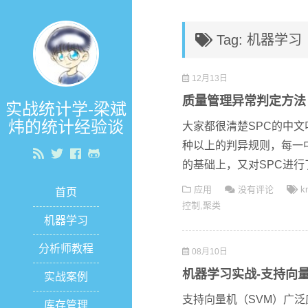
Tag: 机器学习
12月13日
质量管理异常判定方法
实战统计学-梁斌
炜的统计经验谈
大家都很清楚SPC的中文
种以上的判异规则，每一
的基础上，又对SPC进行了
应用
没有评论
k
首页
控制
,
聚类
机器学习
分析师教程
08月10日
机器学习实战-支持向量
实战案例
支持向量机（SVM）广泛应
库存管理