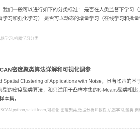
，我们一般可以进行如下的分类标准： 是否在人类监督下学习（
督学习和强化学习） 是否可以动态的增量学习（在线学习和批量
机器学习
,
机器学习分类
SCAN密度聚类算法详解和可视化调参
Spatial Clustering of Applications with Noise，具有噪声的
型的密度聚类算法，和只适用于凸样本集的K-Means聚类相比
本集，...
BSCAN
,
python
,
scikit-learn
,
可视化
,
密度聚类
,
数据分析师教程
,
机器学习
,
聚类
,
调