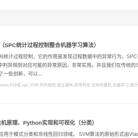
（SPC统计过程控制整合机器学习算法）
叫统计过程控制，它的作用是发现过程数据中的异常行为，SPC
中判异规则对应可能的异常原因，非常实用。并且我们在传统的S
一些创新，可以...
mean
,
K均值
,
spc
,
SVM
,
判异规则
,
孤立森林
,
异常判定
,
支持向量机
,
机器学习
,
统计
机原理、Python实现和可视化（分类）
用于模式分类和非线性回归领域。 SVM算法的原始形式由Vladi