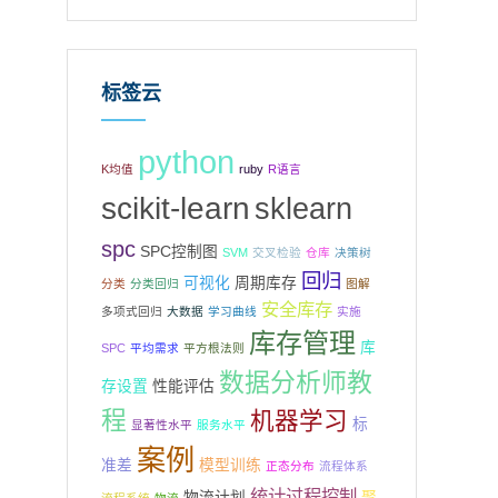
标签云
python
K均值
ruby
R语言
scikit-learn
sklearn
spc
SPC控制图
SVM
交叉检验
仓库
决策树
回归
可视化
周期库存
分类
分类回归
图解
安全库存
多项式回归
大数据
学习曲线
实施
库存管理
库
SPC
平均需求
平方根法则
数据分析师教
存设置
性能评估
程
机器学习
标
显著性水平
服务水平
案例
准差
模型训练
正态分布
流程体系
统计过程控制
物流计划
聚
流程系统
物流